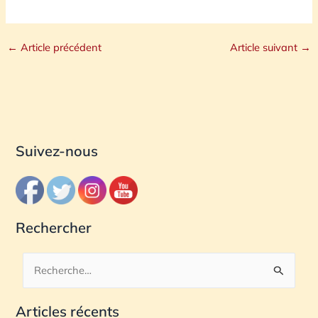
←
Article précédent
Article suivant
→
Suivez-nous
Rechercher
R
e
Articles récents
c