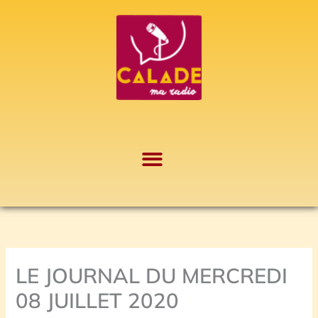
Aller
A
au
r
contenu
c
h
i
v
e
s
LE JOURNAL DU MERCREDI
08 JUILLET 2020