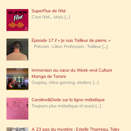
h
SuperFlux de l’été
e
C’est l’été… Mais
[…]
r
c
Épisode 17 // « Je suis Tailleur de pierre. »
h
Prénom : Lilian Profession : Tailleur
[…]
e
r
Immersion au cœur du Week-end Culture
:
Manga de Tarare
Cosplay, rétro-gaming, ateliers,
[…]
Caroline&Dede sur la ligne mélodique
Toujours plus mélodique et aussi
[…]
A 23 pas du mystère : Estelle Tharreau, Toby