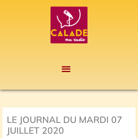
Aller
A
au
r
contenu
c
h
i
v
e
s
LE JOURNAL DU MARDI 07
JUILLET 2020