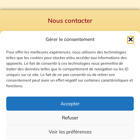
Nous contacter
Politique de confidentialité
Gérer le consentement
Mentions Légales
Plan du site
Pour offrir les meilleures expériences, nous utilisons des technologies
telles que les cookies pour stocker et/ou accéder aux informations des
Gestion des Cookies
appareils. Le fait de consentir à ces technologies nous permettra de
traiter des données telles que le comportement de navigation ou les ID
uniques sur ce site. Le fait de ne pas consentir ou de retirer son
consentement peut avoir un effet négatif sur certaines caractéristiques et
fonctions.
Accepter
Refuser
© 2026 Radio Calade
Voir les préférences