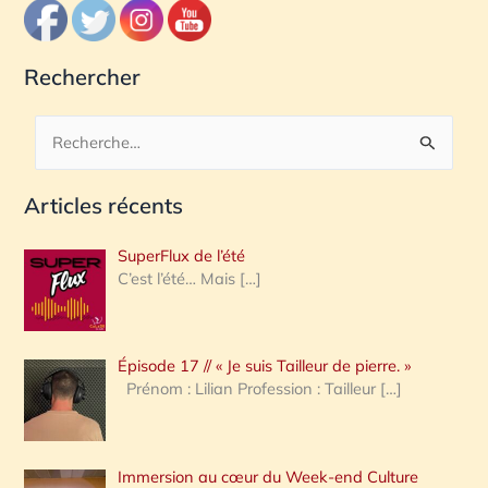
Rechercher
R
e
Articles récents
c
h
SuperFlux de l’été
e
C’est l’été… Mais
[…]
r
c
Épisode 17 // « Je suis Tailleur de pierre. »
h
Prénom : Lilian Profession : Tailleur
[…]
e
r
Immersion au cœur du Week-end Culture