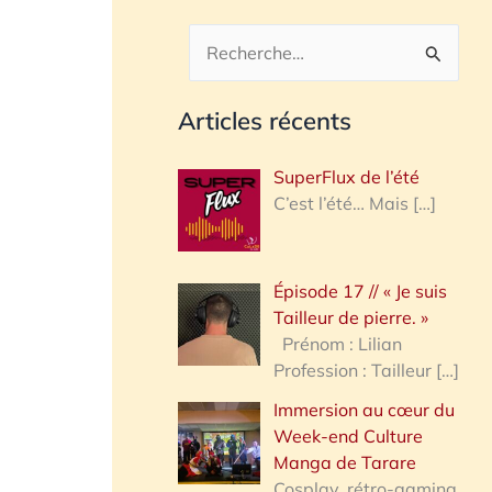
R
e
Articles récents
c
h
SuperFlux de l’été
e
C’est l’été… Mais
[…]
r
c
Épisode 17 // « Je suis
h
Tailleur de pierre. »
e
Prénom : Lilian
Profession : Tailleur
[…]
r
Immersion au cœur du
Week-end Culture
:
Manga de Tarare
Cosplay, rétro-gaming,