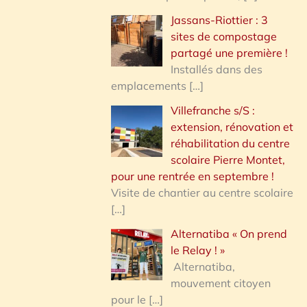
Jassans-Riottier : 3
sites de compostage
partagé une première !
Installés dans des
emplacements
[…]
Villefranche s/S :
extension, rénovation et
réhabilitation du centre
scolaire Pierre Montet,
pour une rentrée en septembre !
Visite de chantier au centre scolaire
[…]
Alternatiba « On prend
le Relay ! »
Alternatiba,
mouvement citoyen
pour le
[…]