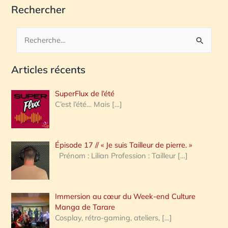
Rechercher
R
e
Articles récents
c
h
SuperFlux de l’été
e
C’est l’été… Mais
[…]
r
c
Épisode 17 // « Je suis Tailleur de pierre. »
h
Prénom : Lilian Profession : Tailleur
[…]
e
r
Immersion au cœur du Week-end Culture
:
Manga de Tarare
Cosplay, rétro-gaming, ateliers,
[…]