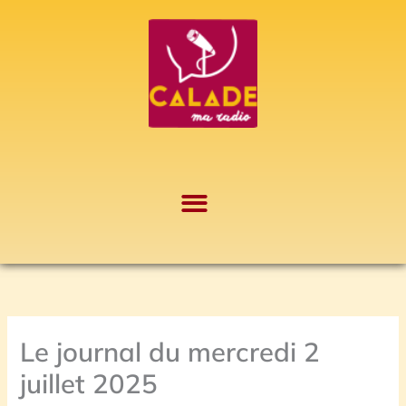
Aller
A
au
r
contenu
c
h
i
v
e
s
Le journal du mercredi 2
juillet 2025