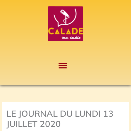
Aller
A
au
r
contenu
c
h
i
v
e
s
LE JOURNAL DU LUNDI 13
JUILLET 2020