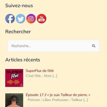
Suivez-nous
Rechercher
R
e
Articles récents
c
h
SuperFlux de l’été
e
C’est l’été… Mais
[…]
r
c
Épisode 17 // « Je suis Tailleur de pierre. »
h
Prénom : Lilian Profession : Tailleur
[…]
e