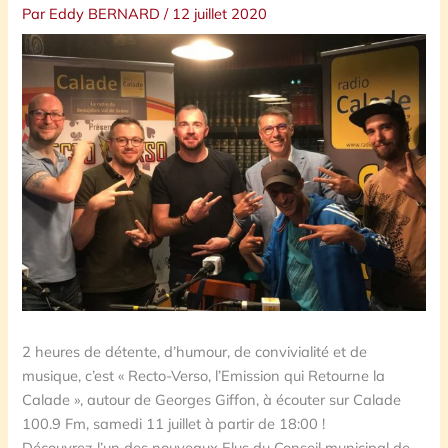
Par
Eddy BERNARD
/
12 juillet 2020
2 heures de détente, d’humour, de convivialité et de
musique, c’est « Recto-Verso, l’Emission qui Retourne la
Calade », autour de Georges Giffon, à écouter sur Calade
100.9 Fm, samedi 11 juillet à partir de 18:00 !
Découvrez l’un des nouveaux Elus du Conseil municipal de