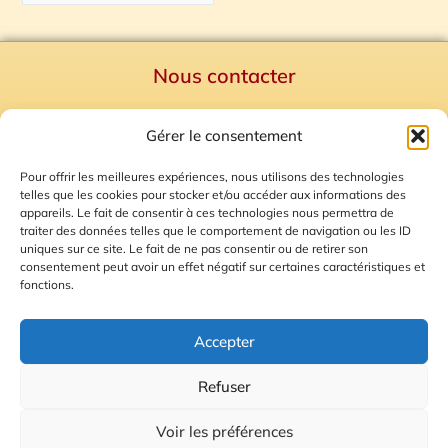
Nous contacter
Politique de confidentialité
Gérer le consentement
Mentions Légales
Plan du site
Pour offrir les meilleures expériences, nous utilisons des technologies
telles que les cookies pour stocker et/ou accéder aux informations des
Gestion des Cookies
appareils. Le fait de consentir à ces technologies nous permettra de
traiter des données telles que le comportement de navigation ou les ID
uniques sur ce site. Le fait de ne pas consentir ou de retirer son
consentement peut avoir un effet négatif sur certaines caractéristiques et
fonctions.
Accepter
Refuser
© 2026 Radio Calade
Voir les préférences