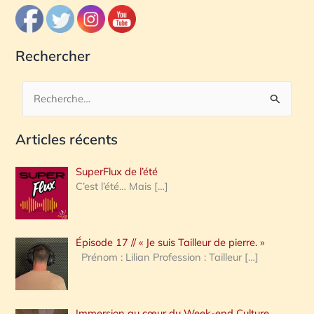
Rechercher
R
e
Articles récents
c
h
SuperFlux de l’été
e
C’est l’été… Mais
[…]
r
c
Épisode 17 // « Je suis Tailleur de pierre. »
h
Prénom : Lilian Profession : Tailleur
[…]
e
r
Immersion au cœur du Week-end Culture