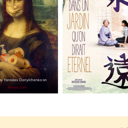
by Yaroslav Danylchenko on
Pexels.com