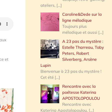
ateliers,
[…]
Caroline&Dede sur la
ligne mélodique
Toujours plus
mélodique et aussi
[…]
caux
A 23 pas du mystère :
Estelle Tharreau, Toby
Peters, Robert
ce et
Silverberg, Arsène
Lupin
Bienvenue à 23 pas du mystère !
Cet été
[…]
Rencontre avec la
poétesse Katerina
APOSTOLOPOULOU
Rencontre avec
Katerina Apostolopoulou,
[…]