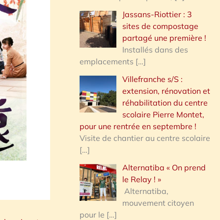
Jassans-Riottier : 3
sites de compostage
partagé une première !
Installés dans des
emplacements
[…]
Villefranche s/S :
extension, rénovation et
réhabilitation du centre
scolaire Pierre Montet,
pour une rentrée en septembre !
Visite de chantier au centre scolaire
[…]
Alternatiba « On prend
le Relay ! »
Alternatiba,
mouvement citoyen
pour le
[…]