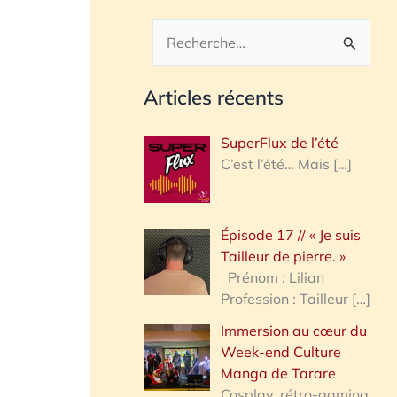
R
e
Articles récents
c
h
SuperFlux de l’été
e
C’est l’été… Mais
[…]
r
c
Épisode 17 // « Je suis
h
Tailleur de pierre. »
e
Prénom : Lilian
Profession : Tailleur
[…]
r
Immersion au cœur du
Week-end Culture
:
Manga de Tarare
Cosplay, rétro-gaming,