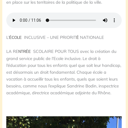
en place sur les territoires de la politique de la ville.
L’
INCLUSIVE – UNE PRIORIT
NATIONALE
ÉCOLE
É
LA RE
SCOLAIRE POUR TOUS avec la création du
NTRÉE
grand service public de l’Ecole inclusive. Le droit à
l’éducation pour tous les enfants quel que soit leur handicap,
est désormais un droit fondamental. Chaque école a
vocation à accueillir tous les enfants, quels que soient leurs
besoins, comme nous l’explique Sandrine Bodin, inspectrice
académique, directrice académique adjointe du Rhône.