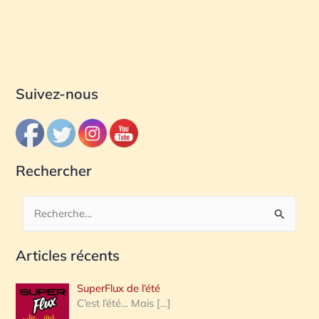
Suivez-nous
Rechercher
R
e
Articles récents
c
h
SuperFlux de l’été
e
C’est l’été… Mais
[…]