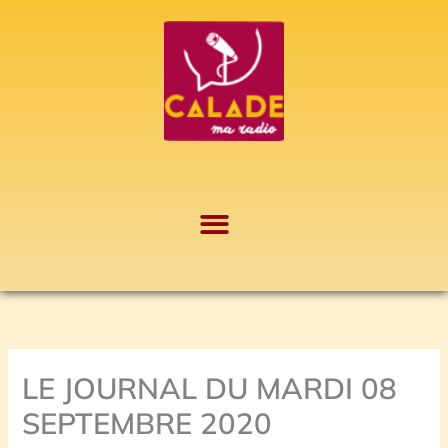
Aller
A
au
r
contenu
c
h
i
v
e
s
LE JOURNAL DU MARDI 08
SEPTEMBRE 2020