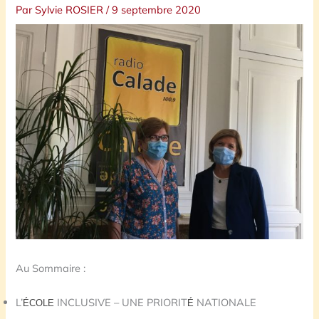
Par
Sylvie ROSIER
/
9 septembre 2020
Au Sommaire :
L’
INCLUSIVE – UNE PRIORIT
NATIONALE
ÉCOLE
É