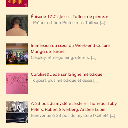
r
c
Épisode 17 // « Je suis Tailleur de pierre. »
h
Prénom : Lilian Profession : Tailleur
[…]
e
r
Immersion au cœur du Week-end Culture
:
Manga de Tarare
Cosplay, rétro-gaming, ateliers,
[…]
Caroline&Dede sur la ligne mélodique
Toujours plus mélodique et aussi
[…]
A 23 pas du mystère : Estelle Tharreau, Toby
Peters, Robert Silverberg, Arsène Lupin
Bienvenue à 23 pas du mystère ! Cet été
[…]