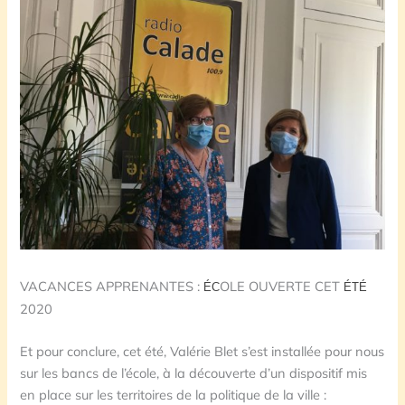
VACANCES APPRENANTES :
OLE OUVERTE CET
ÉC
ÉT
É
2020
Et pour conclure, cet été, Valérie Blet s’est installée pour nous
sur les bancs de l’école, à la découverte d’un dispositif mis
en place sur les territoires de la politique de la ville :