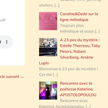
ateliers,
[…]
Caroline&Dede sur la
ligne mélodique
eudi
Toujours plus
mélodique et aussi
[…]
A 23 pas du mystère :
Estelle Tharreau, Toby
Peters, Robert
Silverberg, Arsène
Lupin
Bienvenue à 23 pas du mystère !
Cet été
[…]
icle suivant
→
Rencontre avec la
poétesse Katerina
APOSTOLOPOULOU
Rencontre avec
Katerina Apostolopoulou,
[…]