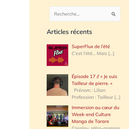
R
e
Articles récents
c
h
SuperFlux de l’été
e
C’est l’été… Mais
[…]
r
c
Épisode 17 // « Je suis
h
Tailleur de pierre. »
e
Prénom : Lilian
Profession : Tailleur
[…]
r
Immersion au cœur du
Week-end Culture
:
Manga de Tarare
Cosplay, rétro-gaming,