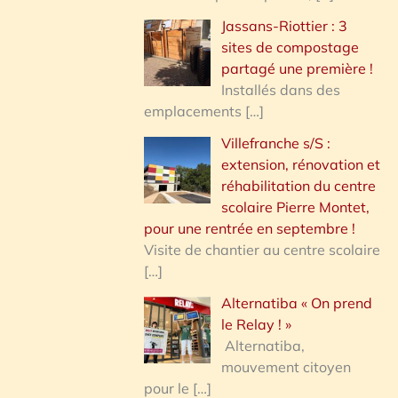
Jassans-Riottier : 3
sites de compostage
partagé une première !
Installés dans des
emplacements
[…]
Villefranche s/S :
extension, rénovation et
réhabilitation du centre
scolaire Pierre Montet,
pour une rentrée en septembre !
Visite de chantier au centre scolaire
[…]
Alternatiba « On prend
le Relay ! »
Alternatiba,
mouvement citoyen
pour le
[…]