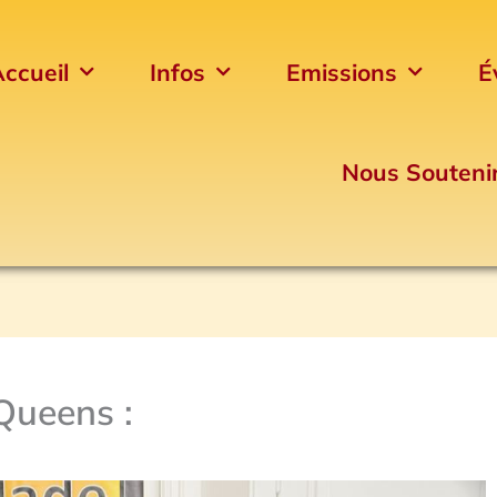
ccueil
Infos
Emissions
É
Nous Souteni
Queens :