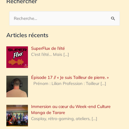
Rechercher
R
e
Articles récents
c
h
SuperFlux de l’été
e
C’est l’été… Mais
[…]
r
c
Épisode 17 // « Je suis Tailleur de pierre. »
h
Prénom : Lilian Profession : Tailleur
[…]
e
r
Immersion au cœur du Week-end Culture
:
Manga de Tarare
Cosplay, rétro-gaming, ateliers,
[…]