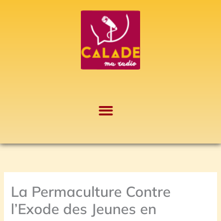
Aller
A
au
r
contenu
c
h
i
v
e
s
La Permaculture Contre
l’Exode des Jeunes en