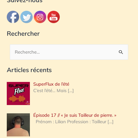
Rechercher
R
e
Articles récents
c
h
SuperFlux de l’été
e
C’est l’été… Mais
[…]
r
c
Épisode 17 // « Je suis Tailleur de pierre. »
h
Prénom : Lilian Profession : Tailleur
[…]
e
r