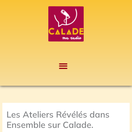
Aller
A
au
r
contenu
c
h
i
v
e
s
Les Ateliers Révélés dans
Ensemble sur Calade.