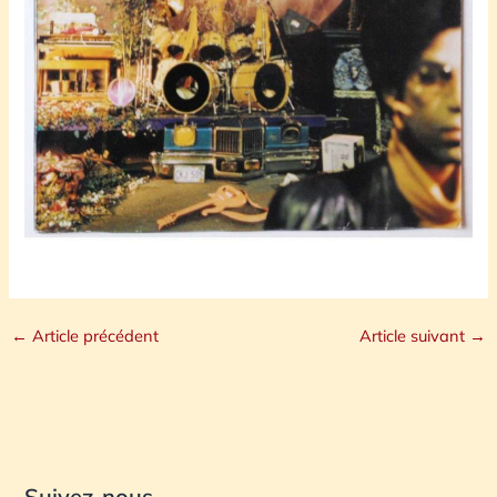
←
Article précédent
Article suivant
→
Suivez-nous