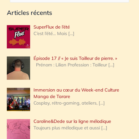
e
Articles récents
c
h
SuperFlux de l’été
e
C’est l’été… Mais
[…]
r
c
Épisode 17 // « Je suis Tailleur de pierre. »
h
Prénom : Lilian Profession : Tailleur
[…]
e
r
Immersion au cœur du Week-end Culture
:
Manga de Tarare
Cosplay, rétro-gaming, ateliers,
[…]
Caroline&Dede sur la ligne mélodique
Toujours plus mélodique et aussi
[…]