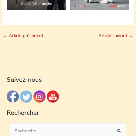
Coups Villefranche
←
Article précédent
Article suivant
→
Suivez-nous
Rechercher
R