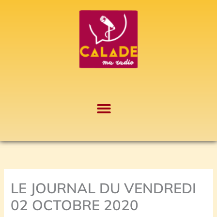
Aller
A
au
r
contenu
c
h
i
v
e
s
LE JOURNAL DU VENDREDI
02 OCTOBRE 2020