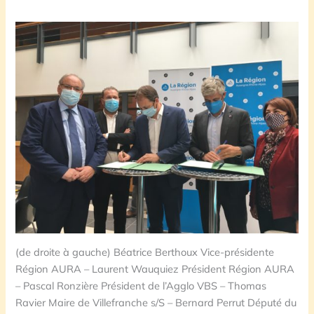
(de droite à gauche) Béatrice Berthoux Vice-présidente
Région AURA – Laurent Wauquiez Président Région AURA
– Pascal Ronzière Président de l’Agglo VBS – Thomas
Ravier Maire de Villefranche s/S – Bernard Perrut Député du