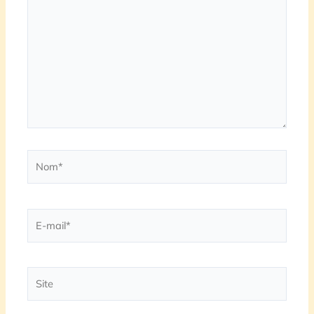
ici…
Nom*
E-
mail*
Site