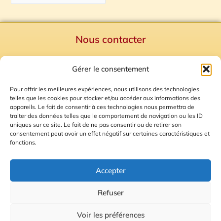
Nous contacter
Politique de confidentialité
Gérer le consentement
Mentions Légales
Plan du site
Pour offrir les meilleures expériences, nous utilisons des technologies
telles que les cookies pour stocker et/ou accéder aux informations des
Gestion des Cookies
appareils. Le fait de consentir à ces technologies nous permettra de
traiter des données telles que le comportement de navigation ou les ID
uniques sur ce site. Le fait de ne pas consentir ou de retirer son
consentement peut avoir un effet négatif sur certaines caractéristiques et
fonctions.
Accepter
Refuser
© 2026 Radio Calade
Voir les préférences