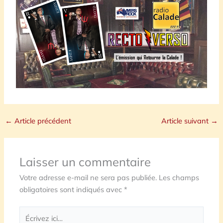
←
Article précédent
Article suivant
→
Laisser un commentaire
Votre adresse e-mail ne sera pas publiée.
Les champs
obligatoires sont indiqués avec
*
Écrivez