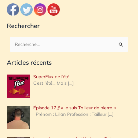
Rechercher
R
e
Articles récents
c
h
SuperFlux de l’été
e
C’est l’été… Mais
[…]
r
c
Épisode 17 // « Je suis Tailleur de pierre. »
h
Prénom : Lilian Profession : Tailleur
[…]
e
r