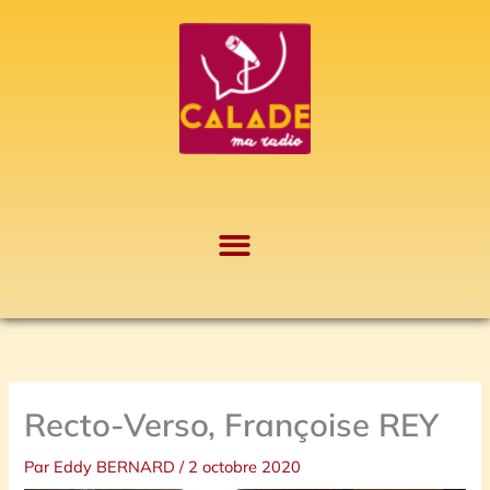
Aller
A
au
r
contenu
c
h
i
v
e
s
Recto-Verso, Françoise REY
Par
Eddy BERNARD
/
2 octobre 2020