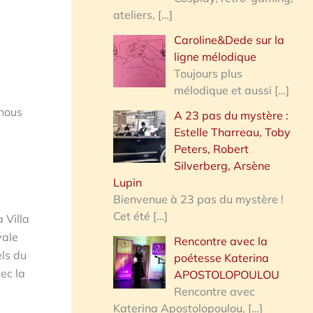
ateliers,
[…]
Caroline&Dede sur la
ligne mélodique
Toujours plus
mélodique et aussi
[…]
 nous
A 23 pas du mystère :
Estelle Tharreau, Toby
Peters, Robert
Silverberg, Arsène
Lupin
Bienvenue à 23 pas du mystère !
Cet été
[…]
 Villa
yale
Rencontre avec la
els du
poétesse Katerina
vec la
APOSTOLOPOULOU
Rencontre avec
Katerina Apostolopoulou,
[…]