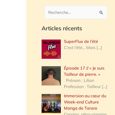
R
e
Articles récents
c
h
SuperFlux de l’été
e
C’est l’été… Mais
[…]
r
c
Épisode 17 // « Je suis
h
Tailleur de pierre. »
e
Prénom : Lilian
Profession : Tailleur
[…]
r
Immersion au cœur du
Week-end Culture
:
Manga de Tarare
Cosplay, rétro-gaming,