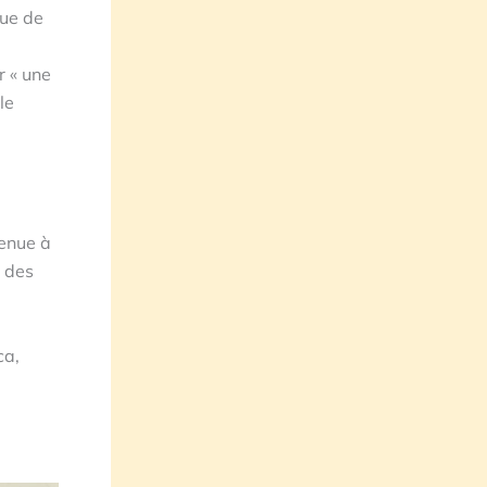
que de
r « une
le
venue à
t des
ca,
l