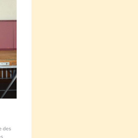
e des
es