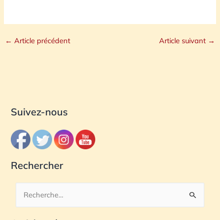
←
Article précédent
Article suivant
→
Suivez-nous
Rechercher
R
e