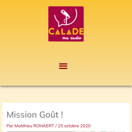
Aller
A
au
r
contenu
c
h
i
v
e
s
Mission Goût !
Par
Matthieu ROHAERT
/
15 octobre 2020