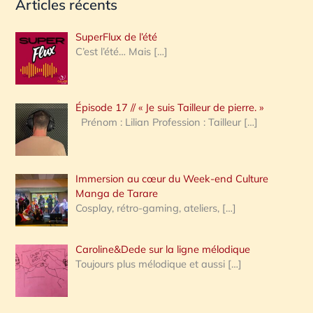
Articles récents
c
h
SuperFlux de l’été
e
C’est l’été… Mais
[…]
r
c
Épisode 17 // « Je suis Tailleur de pierre. »
h
Prénom : Lilian Profession : Tailleur
[…]
e
r
Immersion au cœur du Week-end Culture
:
Manga de Tarare
Cosplay, rétro-gaming, ateliers,
[…]
Caroline&Dede sur la ligne mélodique
Toujours plus mélodique et aussi
[…]