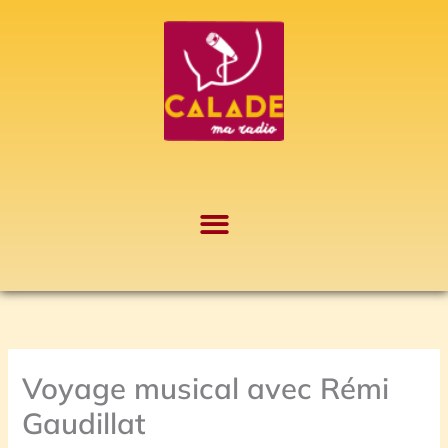
Aller
A
au
r
contenu
c
h
i
v
e
s
Voyage musical avec Rémi
Gaudillat