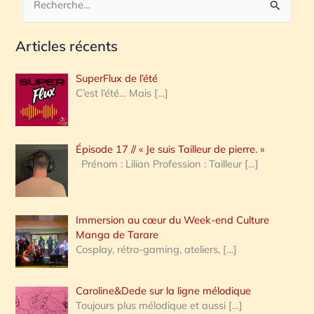
R
e
Articles récents
c
h
SuperFlux de l’été
e
C’est l’été… Mais
[…]
r
c
Épisode 17 // « Je suis Tailleur de pierre. »
h
Prénom : Lilian Profession : Tailleur
[…]
e
r
Immersion au cœur du Week-end Culture
:
Manga de Tarare
Cosplay, rétro-gaming, ateliers,
[…]
Caroline&Dede sur la ligne mélodique
Toujours plus mélodique et aussi
[…]