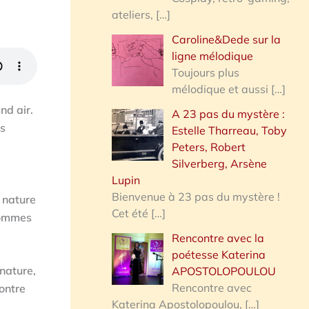
ateliers,
[…]
Caroline&Dede sur la
ligne mélodique
Toujours plus
mélodique et aussi
[…]
nd air.
A 23 pas du mystère :
ns
Estelle Tharreau, Toby
Peters, Robert
Silverberg, Arsène
Lupin
Bienvenue à 23 pas du mystère !
a nature
Cet été
[…]
sommes
Rencontre avec la
poétesse Katerina
nature,
APOSTOLOPOULOU
Rencontre avec
ontre
Katerina Apostolopoulou,
[…]