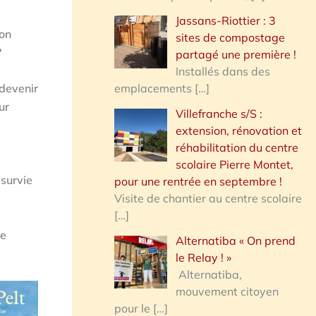
Jassans-Riottier : 3
ion
sites de compostage
?
partagé une première !
Installés dans des
emplacements
[…]
 devenir
ur
Villefranche s/S :
extension, rénovation et
réhabilitation du centre
scolaire Pierre Montet,
 survie
pour une rentrée en septembre !
Visite de chantier au centre scolaire
[…]
re
Alternatiba « On prend
le Relay ! »
Alternatiba,
mouvement citoyen
pour le
[…]