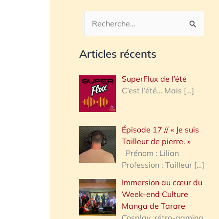
R
e
Articles récents
c
h
SuperFlux de l’été
e
C’est l’été… Mais
[…]
r
c
Épisode 17 // « Je suis
h
Tailleur de pierre. »
e
Prénom : Lilian
Profession : Tailleur
[…]
r
Immersion au cœur du
Week-end Culture
:
Manga de Tarare
Cosplay, rétro-gaming,