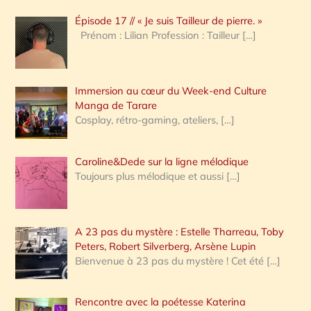
c
Épisode 17 // « Je suis Tailleur de pierre. »
h
Prénom : Lilian Profession : Tailleur
[…]
e
r
Immersion au cœur du Week-end Culture
:
Manga de Tarare
Cosplay, rétro-gaming, ateliers,
[…]
Caroline&Dede sur la ligne mélodique
Toujours plus mélodique et aussi
[…]
A 23 pas du mystère : Estelle Tharreau, Toby
Peters, Robert Silverberg, Arsène Lupin
Bienvenue à 23 pas du mystère ! Cet été
[…]
Rencontre avec la poétesse Katerina