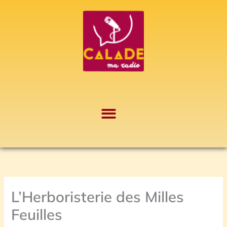
Aller
A
au
r
contenu
c
h
i
v
e
s
L’Herboristerie des Milles
Feuilles