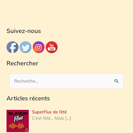
Suivez-nous
Rechercher
R
e
Articles récents
c
h
SuperFlux de l’été
e
C’est l’été… Mais
[…]
r