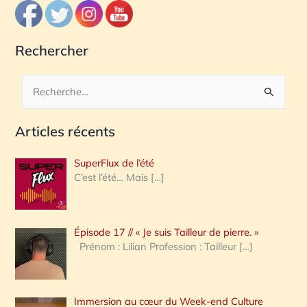
Rechercher
R
e
Articles récents
c
h
SuperFlux de l’été
e
C’est l’été… Mais
[…]
r
c
Épisode 17 // « Je suis Tailleur de pierre. »
h
Prénom : Lilian Profession : Tailleur
[…]
e
r
Immersion au cœur du Week-end Culture