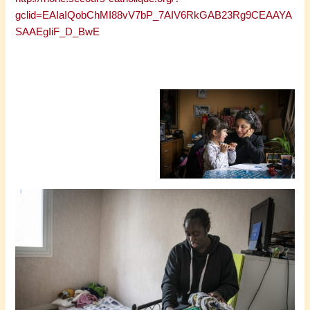
gclid=EAIaIQobChMI88vV7bP_7AIV6RkGAB23Rg9CEAAYA
SAAEgIiF_D_BwE