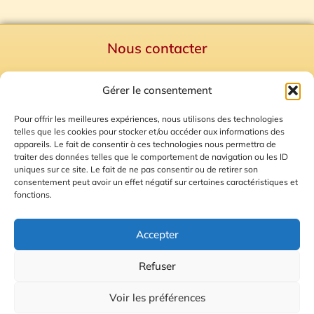
Nous contacter
Politique de confidentialité
Gérer le consentement
Mentions Légales
Plan du site
Pour offrir les meilleures expériences, nous utilisons des technologies
telles que les cookies pour stocker et/ou accéder aux informations des
Gestion des Cookies
appareils. Le fait de consentir à ces technologies nous permettra de
traiter des données telles que le comportement de navigation ou les ID
uniques sur ce site. Le fait de ne pas consentir ou de retirer son
consentement peut avoir un effet négatif sur certaines caractéristiques et
fonctions.
Accepter
Refuser
© 2026 Radio Calade
Voir les préférences