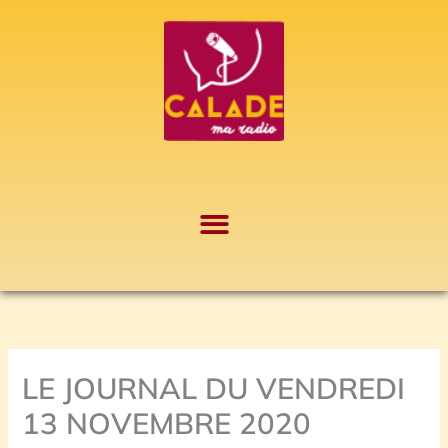
Aller
A
au
r
contenu
c
h
i
v
e
s
LE JOURNAL DU VENDREDI
13 NOVEMBRE 2020