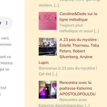
ateliers,
[…]
Caroline&Dede sur la
ligne mélodique
Toujours plus
mélodique et aussi
[…]
 vers
A 23 pas du mystère :
nouveau
Estelle Tharreau, Toby
Peters, Robert
Silverberg, Arsène
vant ce
Lupin
ormance
Bienvenue à 23 pas du mystère !
qui se
Cet été
[…]
Rencontre avec la
’est
poétesse Katerina
a
APOSTOLOPOULOU
Rencontre avec
Katerina Apostolopoulou,
[…]