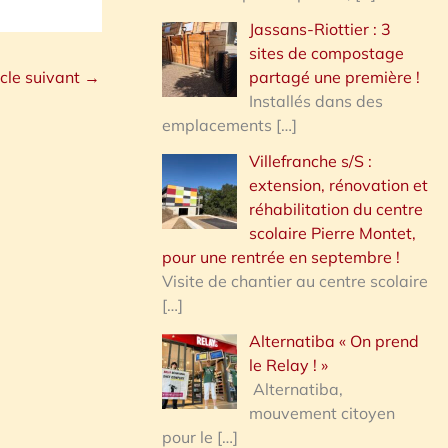
Jassans-Riottier : 3
sites de compostage
icle suivant
→
partagé une première !
Installés dans des
emplacements
[…]
Villefranche s/S :
extension, rénovation et
réhabilitation du centre
scolaire Pierre Montet,
pour une rentrée en septembre !
Visite de chantier au centre scolaire
[…]
Alternatiba « On prend
le Relay ! »
Alternatiba,
mouvement citoyen
pour le
[…]