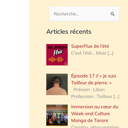
R
e
Articles récents
c
h
SuperFlux de l’été
e
C’est l’été… Mais
[…]
r
c
Épisode 17 // « Je suis
h
Tailleur de pierre. »
e
Prénom : Lilian
Profession : Tailleur
[…]
r
Immersion au cœur du
Week-end Culture
:
Manga de Tarare
Cosplay, rétro-gaming,