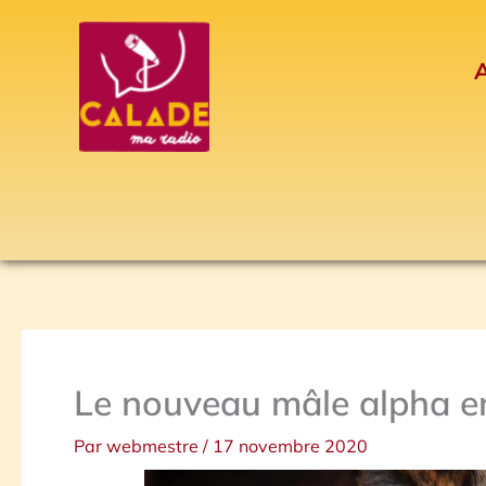
Aller
au
A
contenu
Le nouveau mâle alpha en
Par
webmestre
/
17 novembre 2020