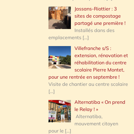
Jassans-Riottier : 3
sites de compostage
partagé une première !
Installés dans des
emplacements
[…]
Villefranche s/S :
extension, rénovation et
réhabilitation du centre
scolaire Pierre Montet,
pour une rentrée en septembre !
Visite de chantier au centre scolaire
[…]
Alternatiba « On prend
le Relay ! »
Alternatiba,
mouvement citoyen
pour le
[…]