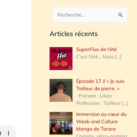
R
e
Articles récents
c
h
SuperFlux de l’été
e
C’est l’été… Mais
[…]
r
c
Épisode 17 // « Je suis
h
Tailleur de pierre. »
e
Prénom : Lilian
Profession : Tailleur
[…]
r
Immersion au cœur du
Week-end Culture
:
Manga de Tarare
Cosplay, rétro-gaming,