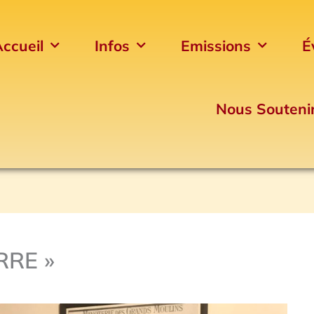
ccueil
Infos
Emissions
É
Nous Souteni
ERRE »