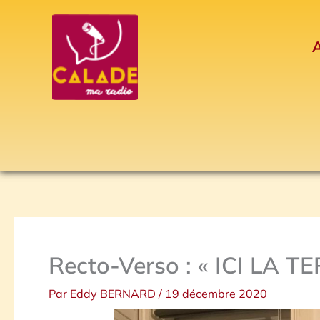
Aller
au
A
contenu
Recto-Verso : « ICI LA T
Par
Eddy BERNARD
/
19 décembre 2020