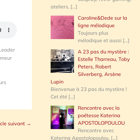
ateliers,
[…]
Caroline&Dede sur la
ligne mélodique
Toujours plus
mélodique et aussi
[…]
 Leader
A 23 pas du mystère :
umeur
Estelle Tharreau, Toby
Peters, Robert
Silverberg, Arsène
Lupin
urs
Bienvenue à 23 pas du mystère !
Cet été
[…]
Rencontre avec la
poétesse Katerina
APOSTOLOPOULOU
icle suivant
→
Rencontre avec
Katerina Apostolopoulou,
[…]