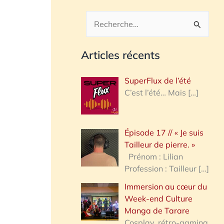
R
e
Articles récents
c
h
SuperFlux de l’été
e
C’est l’été… Mais
[…]
r
c
Épisode 17 // « Je suis
h
Tailleur de pierre. »
e
Prénom : Lilian
Profession : Tailleur
[…]
r
Immersion au cœur du
Week-end Culture
:
Manga de Tarare
Cosplay, rétro-gaming,