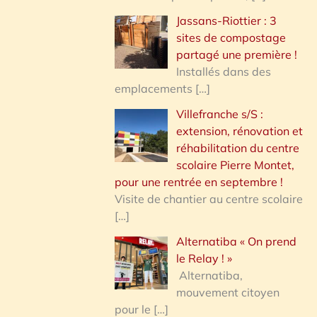
Jassans-Riottier : 3
sites de compostage
partagé une première !
Installés dans des
emplacements
[…]
Villefranche s/S :
extension, rénovation et
réhabilitation du centre
scolaire Pierre Montet,
pour une rentrée en septembre !
Visite de chantier au centre scolaire
[…]
Alternatiba « On prend
le Relay ! »
Alternatiba,
mouvement citoyen
pour le
[…]