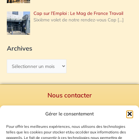
Cap sur l’Emploi : Le Mag de France Travail
Sixième volet de notre rendez-vous Cap
[…]
Archives
Nous contacter
Politique de confidentialité
Gérer le consentement
Mentions Légales
Plan du site
Pour offrir les meilleures expériences, nous utilisons des technologies
telles que les cookies pour stocker et/ou accéder aux informations des
Gestion des Cookies
appareils. Le fait de consentir à ces technologies nous permettra de