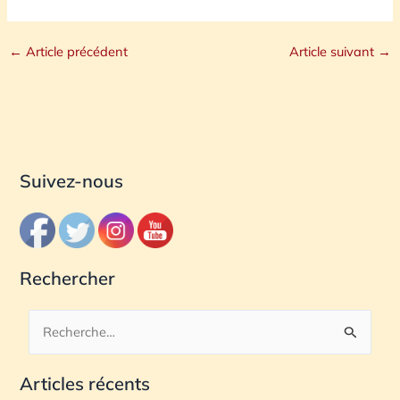
←
Article précédent
Article suivant
→
Suivez-nous
Rechercher
R
e
Articles récents
c