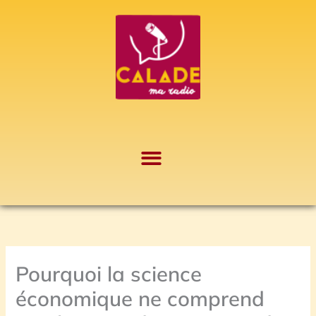
Aller
A
au
r
contenu
c
h
i
v
e
s
Pourquoi la science
économique ne comprend