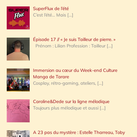
h
SuperFlux de l’été
e
C’est l’été… Mais
[…]
r
c
Épisode 17 // « Je suis Tailleur de pierre. »
h
Prénom : Lilian Profession : Tailleur
[…]
e
r
Immersion au cœur du Week-end Culture
:
Manga de Tarare
Cosplay, rétro-gaming, ateliers,
[…]
Caroline&Dede sur la ligne mélodique
Toujours plus mélodique et aussi
[…]
A 23 pas du mystère : Estelle Tharreau, Toby