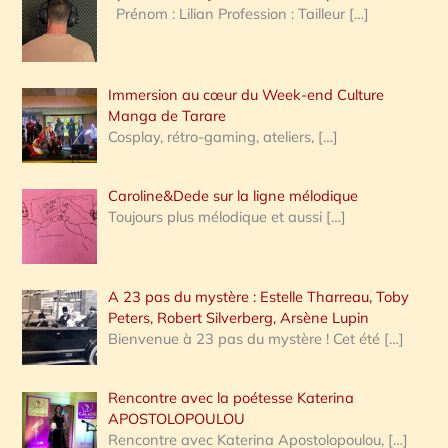
Prénom : Lilian Profession : Tailleur
[…]
e
r
Immersion au cœur du Week-end Culture
:
Manga de Tarare
Cosplay, rétro-gaming, ateliers,
[…]
Caroline&Dede sur la ligne mélodique
Toujours plus mélodique et aussi
[…]
A 23 pas du mystère : Estelle Tharreau, Toby
Peters, Robert Silverberg, Arsène Lupin
Bienvenue à 23 pas du mystère ! Cet été
[…]
Rencontre avec la poétesse Katerina
APOSTOLOPOULOU
Rencontre avec Katerina Apostolopoulou,
[…]