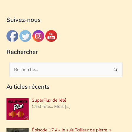
Suivez-nous
Rechercher
R
e
Articles récents
c
h
SuperFlux de l’été
e
C’est l’été… Mais
[…]
r
c
Épisode 17 // « Je suis Tailleur de pierre. »
h