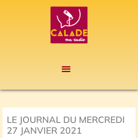
Aller
A
au
r
contenu
c
h
i
v
e
s
LE JOURNAL DU MERCREDI
27 JANVIER 2021