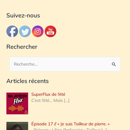
Suivez-nous
Rechercher
R
e
Articles récents
c
h
SuperFlux de l’été
e
C’est l’été… Mais
[…]
r
c
Épisode 17 // « Je suis Tailleur de pierre. »
h
Prénom : Lilian Profession : Tailleur
[…]