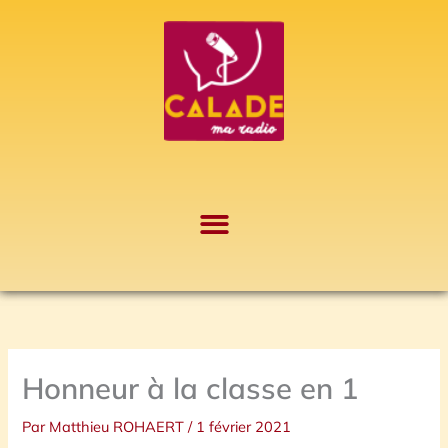
Aller
A
au
r
contenu
c
h
i
v
e
s
Honneur à la classe en 1
Par
Matthieu ROHAERT
/
1 février 2021