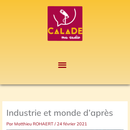
Aller
A
au
r
contenu
c
h
i
v
e
s
Industrie et monde d’après
Par
Matthieu ROHAERT
/
24 février 2021