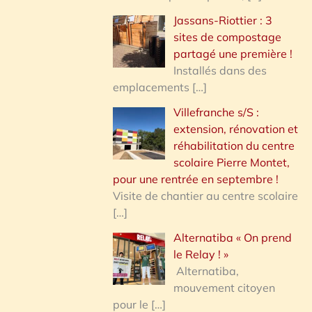
Jassans-Riottier : 3
sites de compostage
partagé une première !
Installés dans des
emplacements
[…]
Villefranche s/S :
extension, rénovation et
réhabilitation du centre
scolaire Pierre Montet,
pour une rentrée en septembre !
Visite de chantier au centre scolaire
[…]
Alternatiba « On prend
le Relay ! »
Alternatiba,
mouvement citoyen
pour le
[…]