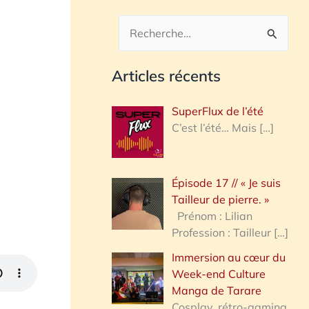
R
e
Articles récents
c
h
SuperFlux de l’été
e
C’est l’été… Mais
[…]
r
c
Épisode 17 // « Je suis
h
Tailleur de pierre. »
e
Prénom : Lilian
Profession : Tailleur
[…]
r
Immersion au cœur du
Week-end Culture
:
Manga de Tarare
Cosplay, rétro-gaming,