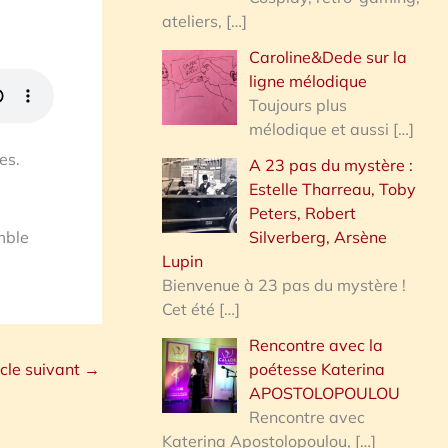
ateliers,
[…]
Caroline&Dede sur la
ligne mélodique
Toujours plus
mélodique et aussi
[…]
es.
A 23 pas du mystère :
Estelle Tharreau, Toby
Peters, Robert
mble
Silverberg, Arsène
Lupin
Bienvenue à 23 pas du mystère !
Cet été
[…]
Rencontre avec la
icle suivant
→
poétesse Katerina
APOSTOLOPOULOU
Rencontre avec
Katerina Apostolopoulou,
[…]