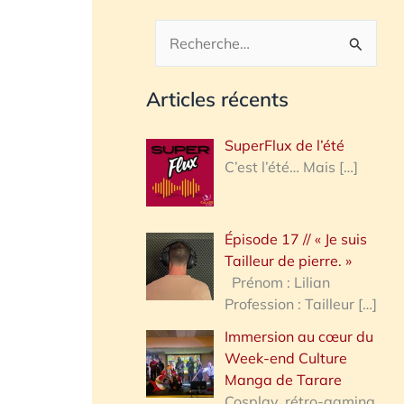
R
e
Articles récents
c
h
SuperFlux de l’été
e
C’est l’été… Mais
[…]
r
c
Épisode 17 // « Je suis
h
Tailleur de pierre. »
e
Prénom : Lilian
Profession : Tailleur
[…]
r
Immersion au cœur du
Week-end Culture
:
Manga de Tarare
Cosplay, rétro-gaming,