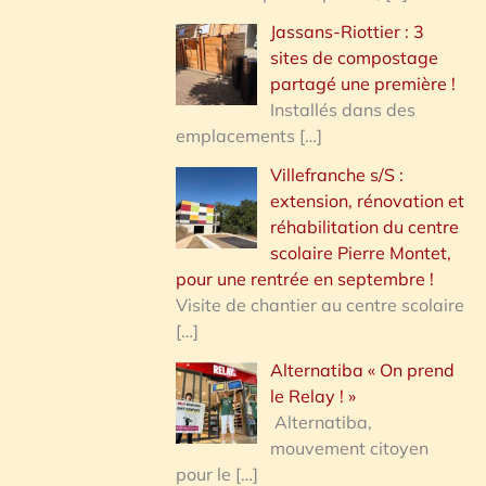
Jassans-Riottier : 3
sites de compostage
partagé une première !
Installés dans des
emplacements
[…]
Villefranche s/S :
extension, rénovation et
réhabilitation du centre
scolaire Pierre Montet,
pour une rentrée en septembre !
Visite de chantier au centre scolaire
[…]
Alternatiba « On prend
le Relay ! »
Alternatiba,
mouvement citoyen
pour le
[…]