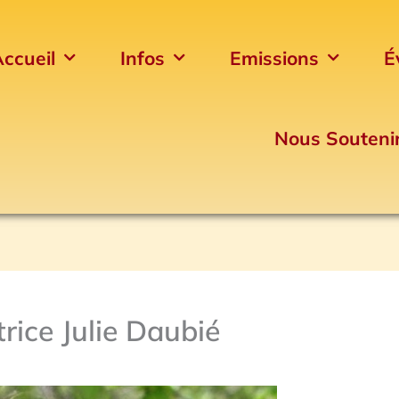
ccueil
Infos
Emissions
É
Nous Souteni
rice Julie Daubié