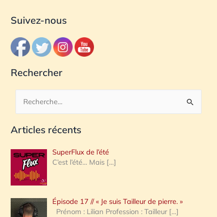
Suivez-nous
Rechercher
R
e
Articles récents
c
h
SuperFlux de l’été
e
C’est l’été… Mais
[…]
r
c
Épisode 17 // « Je suis Tailleur de pierre. »
h
Prénom : Lilian Profession : Tailleur
[…]
e