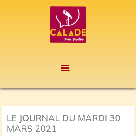
Aller
A
au
r
contenu
c
h
i
v
e
s
LE JOURNAL DU MARDI 30
MARS 2021