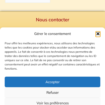
Nous contacter
Politique de confidentialité
Gérer le consentement
Mentions Légales
Plan du site
Pour offrir les meilleures expériences, nous utilisons des technologies
telles que les cookies pour stocker et/ou accéder aux informations des
Gestion des Cookies
appareils. Le fait de consentir à ces technologies nous permettra de
traiter des données telles que le comportement de navigation ou les ID
uniques sur ce site. Le fait de ne pas consentir ou de retirer son
consentement peut avoir un effet négatif sur certaines caractéristiques et
fonctions.
Accepter
Refuser
© 2026 Radio Calade
Voir les préférences