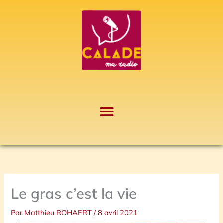
Aller
A
au
r
contenu
c
h
i
v
e
s
Le gras c’est la vie
Par
Matthieu ROHAERT
/
8 avril 2021