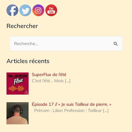
Rechercher
R
e
Articles récents
c
h
SuperFlux de l’été
e
C’est l’été… Mais
[…]
r
c
Épisode 17 // « Je suis Tailleur de pierre. »
h
Prénom : Lilian Profession : Tailleur
[…]
e
r