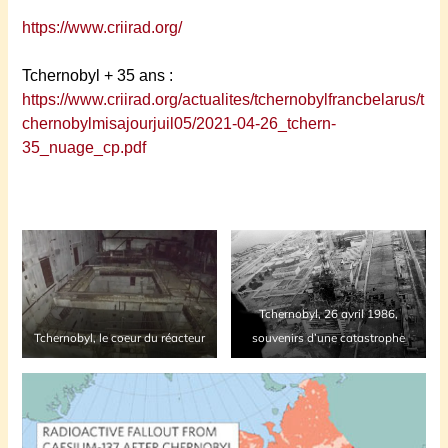
o
https://www.criirad.org/
n
d
Tchernobyl + 35 ans :
a
https://www.criirad.org/actualites/tchernobylfrancbelarus/t
t
chernobylmisajourjuil05/2021-04-26_tchern-
r
35_nuage_cp.pdf
i
c
e
e
t
C
é
Tchernobyl, 26 avril 1986,
c
Tchernobyl, le coeur du réacteur
souvenirs d’une catastrophe
i
l
e
C
a