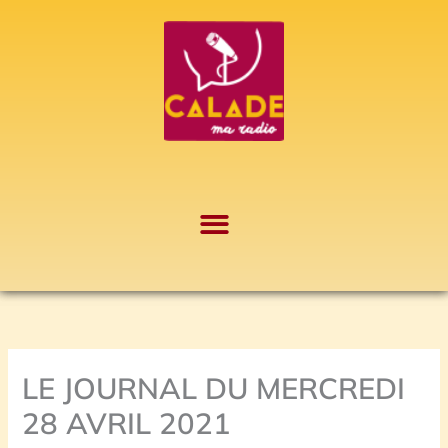
Aller
A
au
r
contenu
c
h
i
v
e
s
LE JOURNAL DU MERCREDI
28 AVRIL 2021