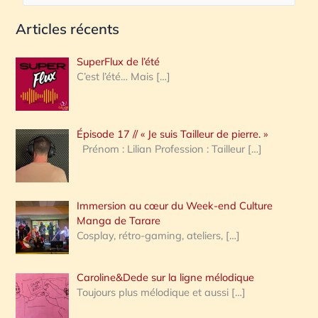
e
Articles récents
c
h
SuperFlux de l’été
e
C’est l’été… Mais
[…]
r
c
Épisode 17 // « Je suis Tailleur de pierre. »
h
Prénom : Lilian Profession : Tailleur
[…]
e
r
Immersion au cœur du Week-end Culture
:
Manga de Tarare
Cosplay, rétro-gaming, ateliers,
[…]
Caroline&Dede sur la ligne mélodique
Toujours plus mélodique et aussi
[…]