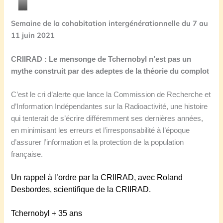
V
Semaine de la cohabitation intergénérationnelle du 7 au
é
11 juin 2021
r
o
CRIIRAD : Le mensonge de Tchernobyl n’est pas un
n
mythe construit par des adeptes de la théorie du complot
i
q
C’est le cri d’alerte que lance la Commission de Recherche et
u
d’Information Indépendantes sur la Radioactivité, une histoire
e
qui tenterait de s’écrire différemment ses dernières années,
P
en minimisant les erreurs et l’irresponsabilité à l’époque
a
d’assurer l’information et la protection de la population
u
française.
l
e
Un rappel à l’ordre par la CRIIRAD, avec Roland
t
Desbordes, scientifique de la CRIIRAD.
c
o
Tchernobyl + 35 ans
f