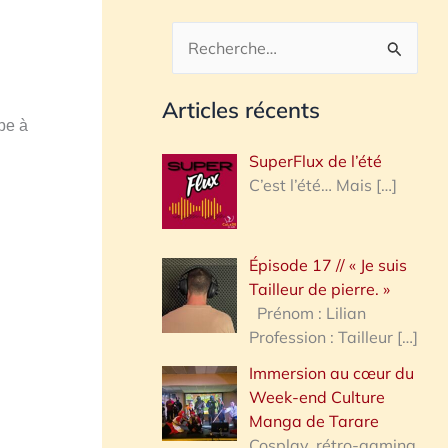
R
e
Articles récents
c
ppe à
h
SuperFlux de l’été
e
C’est l’été… Mais
[…]
r
c
Épisode 17 // « Je suis
h
Tailleur de pierre. »
e
Prénom : Lilian
Profession : Tailleur
[…]
r
Immersion au cœur du
Week-end Culture
:
Manga de Tarare
Cosplay, rétro-gaming,