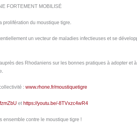
ÔNE FORTEMENT MOBILISÉ
a prolifération du moustique tigre.
potentiellement un vecteur de maladies infectieuses et se dévelo
uprès des Rhodaniens sur les bonnes pratiques à adopter et à
e.
ollectivité :
www.rhone.fr/moustiquetigre
LfzmZbU
et
https://youtu.be/-8TVxzc4wR4
s ensemble contre le moustique tigre !