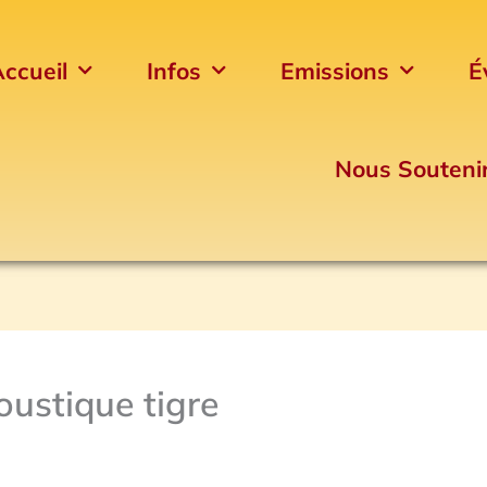
ccueil
Infos
Emissions
É
Nous Souteni
oustique tigre