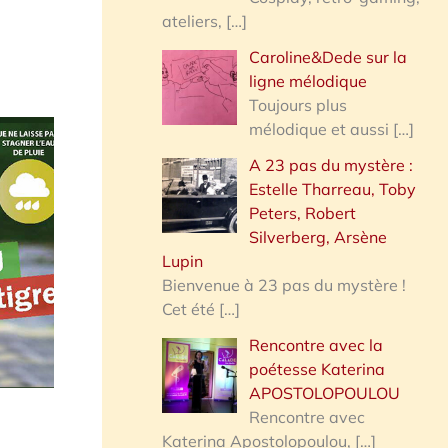
ateliers,
[…]
Caroline&Dede sur la
ligne mélodique
Toujours plus
mélodique et aussi
[…]
A 23 pas du mystère :
Estelle Tharreau, Toby
Peters, Robert
Silverberg, Arsène
Lupin
Bienvenue à 23 pas du mystère !
Cet été
[…]
Rencontre avec la
poétesse Katerina
APOSTOLOPOULOU
Rencontre avec
Katerina Apostolopoulou,
[…]