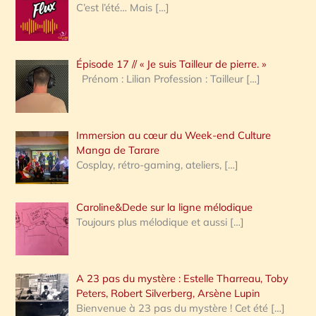
e
C’est l’été… Mais
[…]
r
c
Épisode 17 // « Je suis Tailleur de pierre. »
h
Prénom : Lilian Profession : Tailleur
[…]
e
r
Immersion au cœur du Week-end Culture
:
Manga de Tarare
Cosplay, rétro-gaming, ateliers,
[…]
Caroline&Dede sur la ligne mélodique
Toujours plus mélodique et aussi
[…]
A 23 pas du mystère : Estelle Tharreau, Toby
Peters, Robert Silverberg, Arsène Lupin
Bienvenue à 23 pas du mystère ! Cet été
[…]