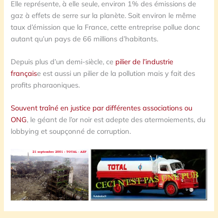
Elle représente, à elle seule, environ 1% des émissions de
gaz à effets de serre sur la planète. Soit environ le même
taux d’émission que la France, cette entreprise pollue donc
autant qu’un pays de 66 millions d’habitants.
Depuis plus d’un demi-siècle, ce
pilier de l’industrie
français
e est aussi un pilier de la pollution mais y fait des
profits pharaoniques.
Souvent traîné en justice par différentes associations ou
ONG
, le géant de l’or noir est adepte des atermoiements, du
lobbying et soupçonné de corruption.