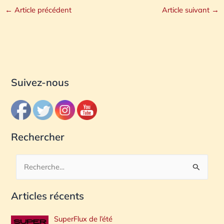
←
Article précédent
Article suivant
→
Suivez-nous
Rechercher
R
e
Articles récents
c
h
SuperFlux de l’été