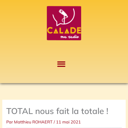
Aller
A
au
r
contenu
c
h
i
v
e
s
TOTAL nous fait la totale !
Par
Matthieu ROHAERT
/
11 mai 2021