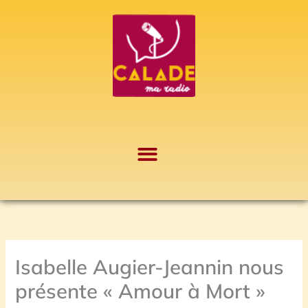
Aller
A
au
r
contenu
c
h
i
v
e
s
Isabelle Augier-Jeannin nous
présente « Amour à Mort »