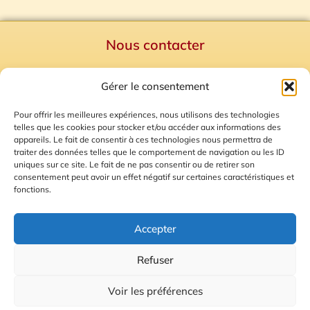
Nous contacter
Politique de confidentialité
Gérer le consentement
Mentions Légales
Plan du site
Pour offrir les meilleures expériences, nous utilisons des technologies
telles que les cookies pour stocker et/ou accéder aux informations des
Gestion des Cookies
appareils. Le fait de consentir à ces technologies nous permettra de
traiter des données telles que le comportement de navigation ou les ID
uniques sur ce site. Le fait de ne pas consentir ou de retirer son
consentement peut avoir un effet négatif sur certaines caractéristiques et
fonctions.
Accepter
Refuser
© 2026 Radio Calade
Voir les préférences