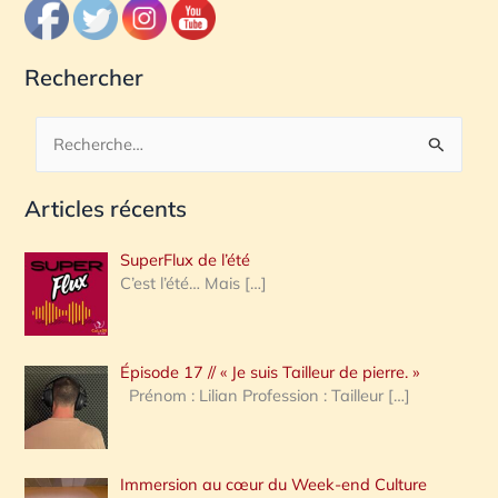
Rechercher
R
e
Articles récents
c
h
SuperFlux de l’été
e
C’est l’été… Mais
[…]
r
c
Épisode 17 // « Je suis Tailleur de pierre. »
h
Prénom : Lilian Profession : Tailleur
[…]
e
r
Immersion au cœur du Week-end Culture