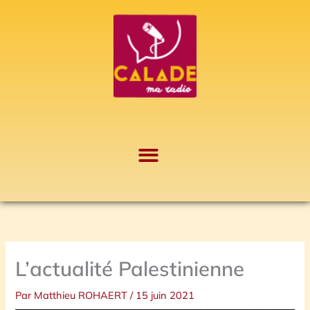
Aller
A
au
r
contenu
c
h
i
v
e
s
L’actualité Palestinienne
Par
Matthieu ROHAERT
/
15 juin 2021