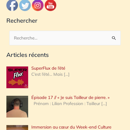
Rechercher
R
e
Articles récents
c
h
SuperFlux de l’été
e
C’est l’été… Mais
[…]
r
c
Épisode 17 // « Je suis Tailleur de pierre. »
h
Prénom : Lilian Profession : Tailleur
[…]
e
r
Immersion au cœur du Week-end Culture