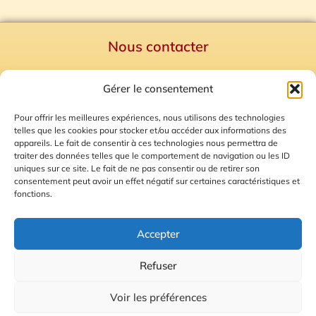
Nous contacter
Politique de confidentialité
Gérer le consentement
Mentions Légales
Plan du site
Pour offrir les meilleures expériences, nous utilisons des technologies
telles que les cookies pour stocker et/ou accéder aux informations des
Gestion des Cookies
appareils. Le fait de consentir à ces technologies nous permettra de
traiter des données telles que le comportement de navigation ou les ID
uniques sur ce site. Le fait de ne pas consentir ou de retirer son
consentement peut avoir un effet négatif sur certaines caractéristiques et
fonctions.
Accepter
Refuser
© 2026 Radio Calade
Voir les préférences