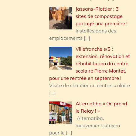
Jassans-Riottier : 3
sites de compostage
partagé une première !
Installés dans des
emplacements
[…]
Villefranche s/S :
extension, rénovation et
réhabilitation du centre
scolaire Pierre Montet,
pour une rentrée en septembre !
Visite de chantier au centre scolaire
[…]
Alternatiba « On prend
le Relay ! »
Alternatiba,
mouvement citoyen
pour le
[…]