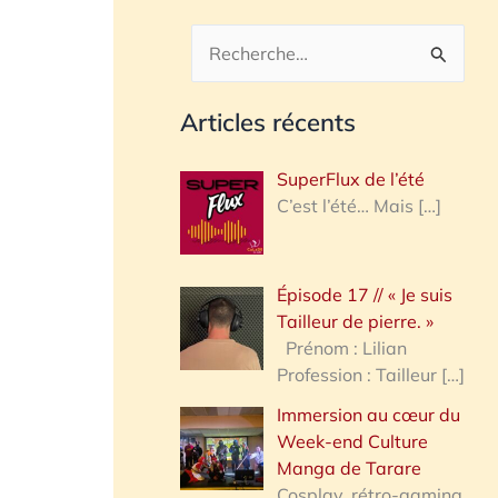
R
e
Articles récents
c
h
SuperFlux de l’été
e
C’est l’été… Mais
[…]
r
c
Épisode 17 // « Je suis
h
Tailleur de pierre. »
e
Prénom : Lilian
Profession : Tailleur
[…]
r
Immersion au cœur du
Week-end Culture
:
Manga de Tarare
Cosplay, rétro-gaming,