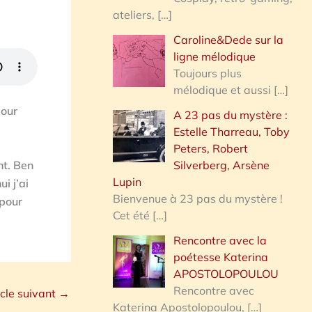
ateliers,
[…]
Caroline&Dede sur la
ligne mélodique
Toujours plus
mélodique et aussi
[…]
pour
A 23 pas du mystère :
Estelle Tharreau, Toby
Peters, Robert
nt. Ben
Silverberg, Arsène
Lupin
i j’ai
Bienvenue à 23 pas du mystère !
 pour
Cet été
[…]
Rencontre avec la
poétesse Katerina
APOSTOLOPOULOU
Rencontre avec
icle suivant
→
Katerina Apostolopoulou,
[…]