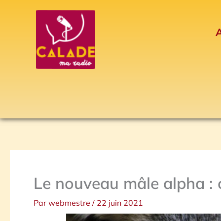
Aller
au
A
contenu
Le nouveau mâle alpha : 
Par
webmestre
/
22 juin 2021