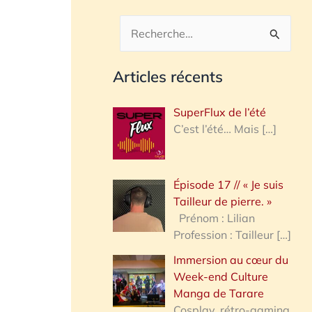
R
e
Articles récents
c
h
SuperFlux de l’été
e
C’est l’été… Mais
[…]
r
c
Épisode 17 // « Je suis
h
Tailleur de pierre. »
e
Prénom : Lilian
Profession : Tailleur
[…]
r
Immersion au cœur du
Week-end Culture
:
Manga de Tarare
Cosplay, rétro-gaming,