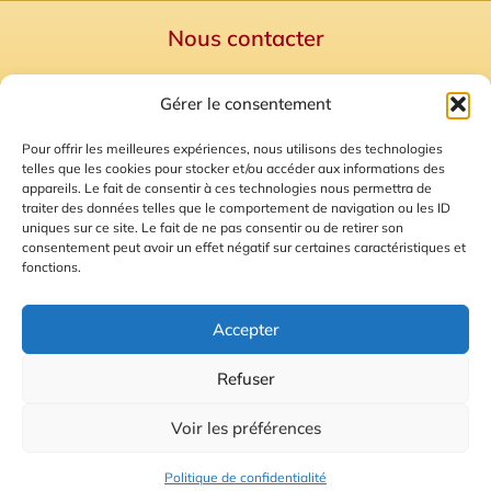
Nous contacter
Politique de confidentialité
Gérer le consentement
Mentions Légales
Plan du site
Pour offrir les meilleures expériences, nous utilisons des technologies
telles que les cookies pour stocker et/ou accéder aux informations des
Gestion des Cookies
appareils. Le fait de consentir à ces technologies nous permettra de
traiter des données telles que le comportement de navigation ou les ID
uniques sur ce site. Le fait de ne pas consentir ou de retirer son
consentement peut avoir un effet négatif sur certaines caractéristiques et
fonctions.
Accepter
Refuser
© 2026 Radio Calade
Voir les préférences
Ecoutez le direct
Politique de confidentialité