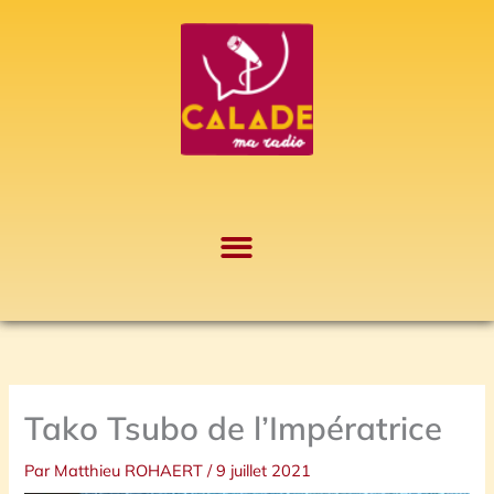
Aller
A
au
r
contenu
c
h
i
v
e
s
Tako Tsubo de l’Impératrice
Par
Matthieu ROHAERT
/
9 juillet 2021