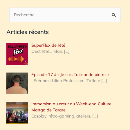
R
e
Articles récents
c
h
SuperFlux de l’été
e
C’est l’été… Mais
[…]
r
c
Épisode 17 // « Je suis Tailleur de pierre. »
h
Prénom : Lilian Profession : Tailleur
[…]
e
r
Immersion au cœur du Week-end Culture
:
Manga de Tarare
Cosplay, rétro-gaming, ateliers,
[…]