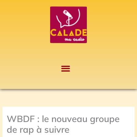
Aller
A
au
r
contenu
c
h
i
v
e
s
WBDF : le nouveau groupe
de rap à suivre