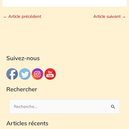
←
Article précédent
Article suivant
→
Suivez-nous
Rechercher
R
e
Articles récents
c