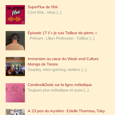
h
SuperFlux de l’été
e
C’est l’été… Mais
[…]
r
c
Épisode 17 // « Je suis Tailleur de pierre. »
h
Prénom : Lilian Profession : Tailleur
[…]
e
r
Immersion au cœur du Week-end Culture
:
Manga de Tarare
Cosplay, rétro-gaming, ateliers,
[…]
Caroline&Dede sur la ligne mélodique
Toujours plus mélodique et aussi
[…]
A 23 pas du mystère : Estelle Tharreau, Toby