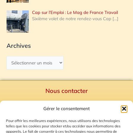
Cap sur l’Emploi : Le Mag de France Travail
Sixième volet de notre rendez-vous Cap
[…]
Archives
Nous contacter
Politique de confidentialité
Gérer le consentement
Mentions Légales
Plan du site
Pour offrir les meilleures expériences, nous utilisons des technologies
telles que les cookies pour stocker et/ou accéder aux informations des
Gestion des Cookies
appareils. Le fait de consentir à ces technologies nous permettra de