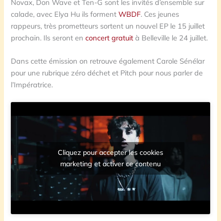
Novax, Don Wave et Ten-G sont les invités d’ensemble sur
calade, avec Elya Hu ils forment
WBDF
. Ces jeunes
rappeurs, très prometteurs sortent un nouvel EP le 15 juillet
prochain. Ils seront en
concert gratuit
à Belleville le 24 juillet.
Dans cette émission on retrouve également Carole Sénélar
pour une rubrique zéro déchet et Pitch pour nous parler de
l’Impératrice.
Cliquez pour accepter les cookies
marketing et activer ce contenu