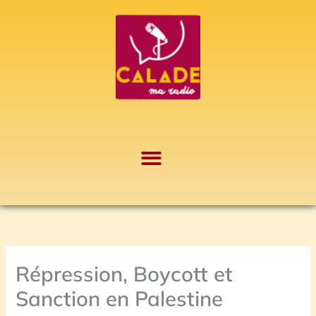
Aller
A
au
r
contenu
c
h
i
v
e
s
Répression, Boycott et
Sanction en Palestine