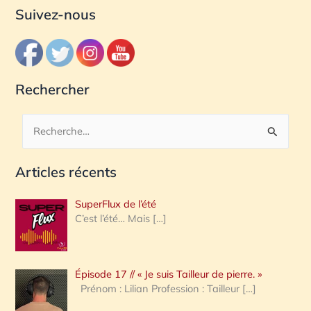
Suivez-nous
Rechercher
R
e
Articles récents
c
h
SuperFlux de l’été
e
C’est l’été… Mais
[…]
r
c
Épisode 17 // « Je suis Tailleur de pierre. »
h
Prénom : Lilian Profession : Tailleur
[…]
e