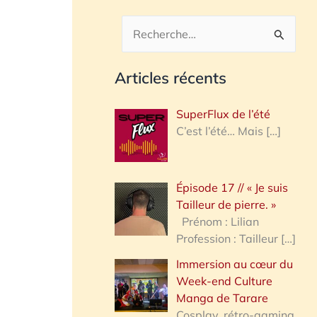
R
e
Articles récents
c
h
SuperFlux de l’été
e
C’est l’été… Mais
[…]
r
c
Épisode 17 // « Je suis
h
Tailleur de pierre. »
e
Prénom : Lilian
Profession : Tailleur
[…]
r
Immersion au cœur du
Week-end Culture
:
Manga de Tarare
Cosplay, rétro-gaming,