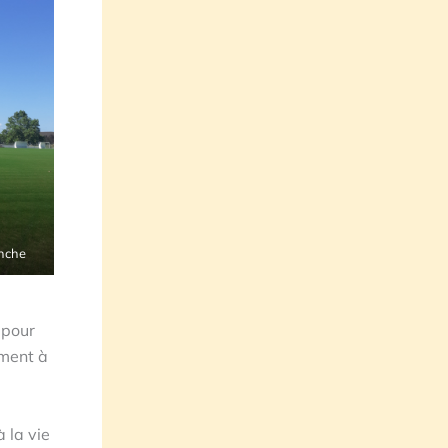
anche
 pour
ement à
 la vie