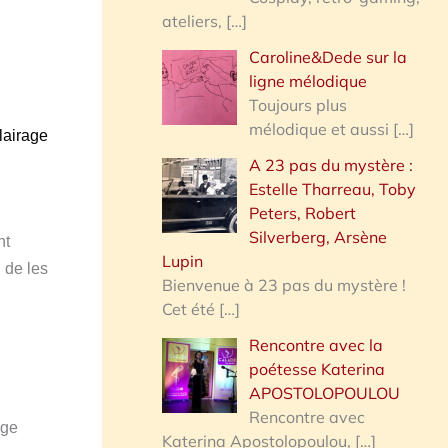
ateliers,
[…]
Caroline&Dede sur la
ligne mélodique
Toujours plus
mélodique et aussi
[…]
lairage
A 23 pas du mystère :
Estelle Tharreau, Toby
Peters, Robert
Silverberg, Arsène
nt
Lupin
 de les
Bienvenue à 23 pas du mystère !
Cet été
[…]
Rencontre avec la
poétesse Katerina
APOSTOLOPOULOU
Rencontre avec
ège
Katerina Apostolopoulou,
[…]