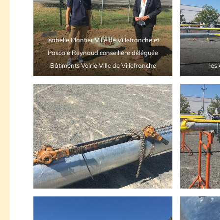
Isabelle Plantier Ville de Villefranche et
Pascale Reynaud conseillère déléguée
Bâtiments Voirie Ville de Villefranche
les