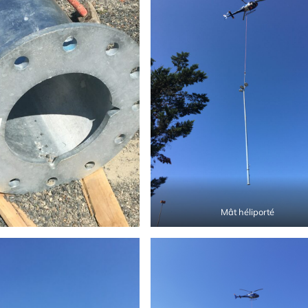
Mât héliporté