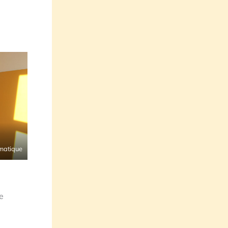
matique
e