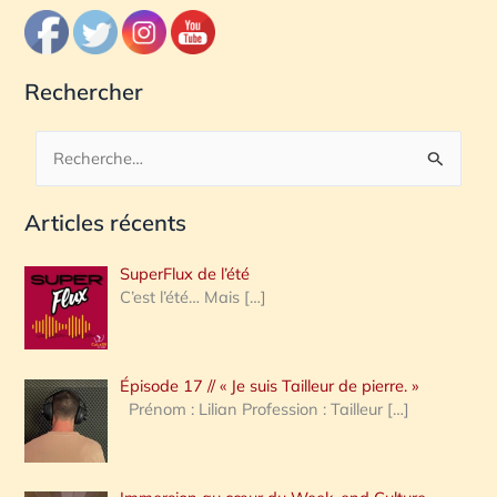
Rechercher
R
e
Articles récents
c
h
SuperFlux de l’été
e
C’est l’été… Mais
[…]
r
c
Épisode 17 // « Je suis Tailleur de pierre. »
h
Prénom : Lilian Profession : Tailleur
[…]
e
r