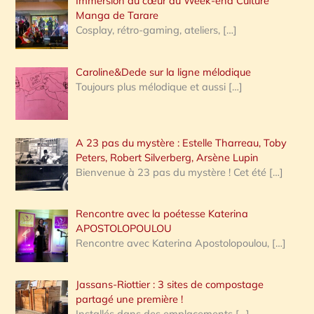
Immersion au cœur du Week-end Culture
:
Manga de Tarare
Cosplay, rétro-gaming, ateliers,
[…]
Caroline&Dede sur la ligne mélodique
Toujours plus mélodique et aussi
[…]
A 23 pas du mystère : Estelle Tharreau, Toby
Peters, Robert Silverberg, Arsène Lupin
Bienvenue à 23 pas du mystère ! Cet été
[…]
Rencontre avec la poétesse Katerina
APOSTOLOPOULOU
Rencontre avec Katerina Apostolopoulou,
[…]
Jassans-Riottier : 3 sites de compostage
partagé une première !
Installés dans des emplacements
[…]