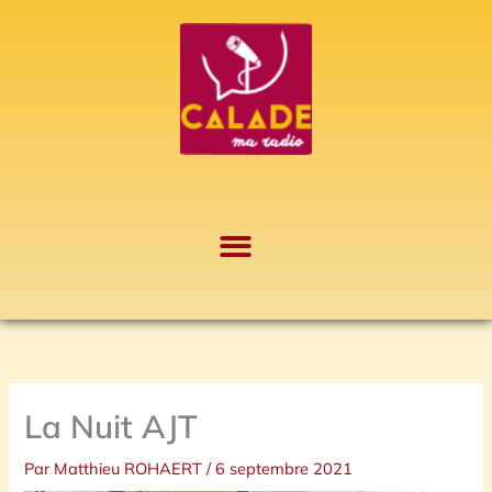
Aller
A
au
r
contenu
c
h
i
v
e
s
La Nuit AJT
Par
Matthieu ROHAERT
/
6 septembre 2021