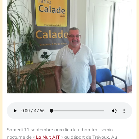
Samedi 11 septembre aura lieu le urban trail semin
nocturne de «
La Nuit AJT
» au départ de Trévoux. Au