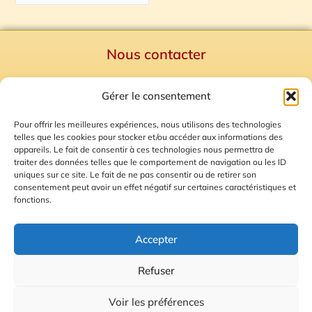
Nous contacter
Politique de confidentialité
Gérer le consentement
Mentions Légales
Plan du site
Pour offrir les meilleures expériences, nous utilisons des technologies
telles que les cookies pour stocker et/ou accéder aux informations des
Gestion des Cookies
appareils. Le fait de consentir à ces technologies nous permettra de
traiter des données telles que le comportement de navigation ou les ID
uniques sur ce site. Le fait de ne pas consentir ou de retirer son
consentement peut avoir un effet négatif sur certaines caractéristiques et
fonctions.
Accepter
Refuser
© 2026 Radio Calade
Voir les préférences