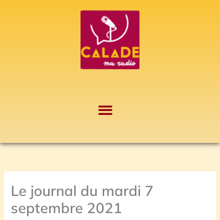
Aller
A
au
r
contenu
c
h
i
v
e
s
Le journal du mardi 7
septembre 2021