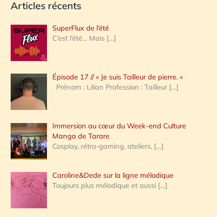
Articles récents
c
h
SuperFlux de l’été
e
C’est l’été… Mais
[…]
r
c
Épisode 17 // « Je suis Tailleur de pierre. »
h
Prénom : Lilian Profession : Tailleur
[…]
e
r
Immersion au cœur du Week-end Culture
:
Manga de Tarare
Cosplay, rétro-gaming, ateliers,
[…]
Caroline&Dede sur la ligne mélodique
Toujours plus mélodique et aussi
[…]