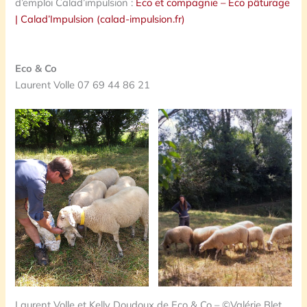
d’emploi Calad’impulsion :
Eco et compagnie – Eco pâturage
| Calad’Impulsion (calad-impulsion.fr)
Eco & Co
Laurent Volle 07 69 44 86 21
Laurent Volle et Kelly Doudoux de Eco & Co – ©Valérie Blet