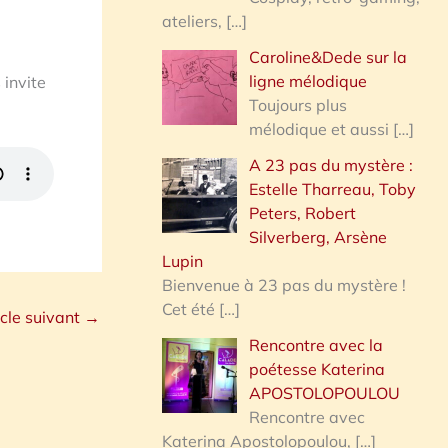
ateliers,
[…]
Caroline&Dede sur la
ligne mélodique
 invite
Toujours plus
mélodique et aussi
[…]
A 23 pas du mystère :
Estelle Tharreau, Toby
Peters, Robert
Silverberg, Arsène
Lupin
Bienvenue à 23 pas du mystère !
Cet été
[…]
icle suivant
→
Rencontre avec la
poétesse Katerina
APOSTOLOPOULOU
Rencontre avec
Katerina Apostolopoulou,
[…]