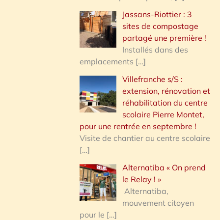
Jassans-Riottier : 3
sites de compostage
partagé une première !
Installés dans des
emplacements
[…]
Villefranche s/S :
extension, rénovation et
réhabilitation du centre
scolaire Pierre Montet,
pour une rentrée en septembre !
Visite de chantier au centre scolaire
[…]
Alternatiba « On prend
le Relay ! »
Alternatiba,
mouvement citoyen
pour le
[…]