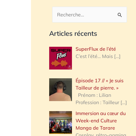
R
e
Articles récents
c
h
SuperFlux de l’été
e
C’est l’été… Mais
[…]
r
c
Épisode 17 // « Je suis
h
Tailleur de pierre. »
e
Prénom : Lilian
Profession : Tailleur
[…]
r
Immersion au cœur du
Week-end Culture
:
Manga de Tarare
Cosplay, rétro-gaming,