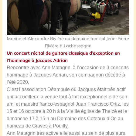
Marine et Alexandre Rivière au domaine familial Jean-Pierre
Rivière à Lachassagne
Un concert récital de guitare classique d’exception en
l’hommage à Jacques Adrian
Rencontre avec Ann Matagrin, à l’occasion de 3 concerts
hommage à Jacques Adrian, son compagnon décédé à
l’été 2020.
C’est l’association Déambule où Jacques était très actif
qui accueillera la venue tout à fait exceptionnelle de son
ami et maestro franco-espagnol Juan Francisco Ortiz, les
15 et 16 octobre à 20 h à la Vieille église de Theizé et le
dimanche 17 à 15 h au Domaine des Coteaux d’Or, au
hameau de Graves à Pouilly.
Ann Matagrin très active elle aussi au sein de plusieurs