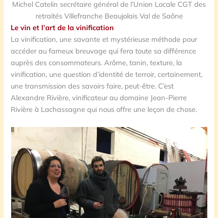
Michel Catelin secrétaire général de l’Union Locale CGT des
retraités Villefranche Beaujolais Val de Saône
L
e vin et l’art de la vinification
La vinification, une savante et mystérieuse méthode pour
accéder au fameux breuvage qui fera toute sa différence
auprès des consommateurs. Arôme, tanin, texture, la
vinification, une question d’identité de terroir, certainement,
une transmission des savoirs faire, peut-être. C’est
Alexandre Rivière, vinificateur au domaine Jean-Pierre
Rivière à Lachassagne qui nous offre une leçon de chose.