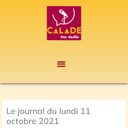
Aller
A
au
r
contenu
c
h
i
v
e
s
Le journal du lundi 11
octobre 2021