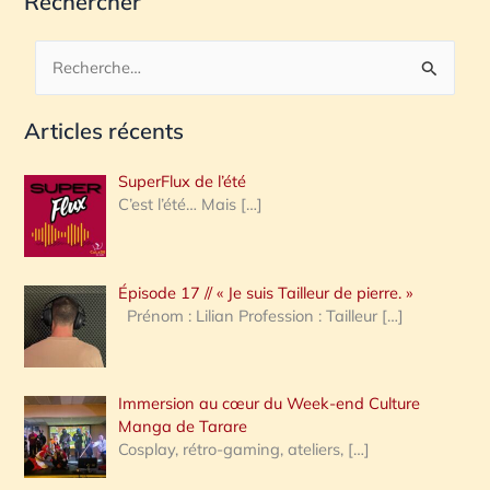
Rechercher
R
e
Articles récents
c
h
SuperFlux de l’été
e
C’est l’été… Mais
[…]
r
c
Épisode 17 // « Je suis Tailleur de pierre. »
h
Prénom : Lilian Profession : Tailleur
[…]
e
r
Immersion au cœur du Week-end Culture
:
Manga de Tarare
Cosplay, rétro-gaming, ateliers,
[…]