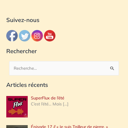
Suivez-nous
Rechercher
R
e
Articles récents
c
h
SuperFlux de l’été
e
C’est l’été… Mais
[…]
r
c
Épisode 17 // « Je suis Tailleur de pierre. »
h