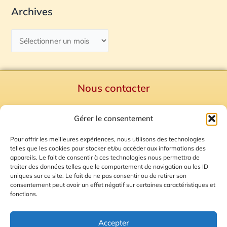
Archives
Nous contacter
Politique de confidentialité
Gérer le consentement
Mentions Légales
Plan du site
Pour offrir les meilleures expériences, nous utilisons des technologies
telles que les cookies pour stocker et/ou accéder aux informations des
Gestion des Cookies
appareils. Le fait de consentir à ces technologies nous permettra de
traiter des données telles que le comportement de navigation ou les ID
uniques sur ce site. Le fait de ne pas consentir ou de retirer son
consentement peut avoir un effet négatif sur certaines caractéristiques et
fonctions.
Accepter