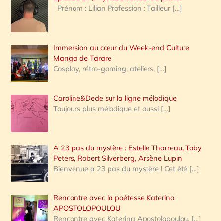
Prénom : Lilian Profession : Tailleur
[…]
e
r
Immersion au cœur du Week-end Culture
:
Manga de Tarare
Cosplay, rétro-gaming, ateliers,
[…]
Caroline&Dede sur la ligne mélodique
Toujours plus mélodique et aussi
[…]
A 23 pas du mystère : Estelle Tharreau, Toby
Peters, Robert Silverberg, Arsène Lupin
Bienvenue à 23 pas du mystère ! Cet été
[…]
Rencontre avec la poétesse Katerina
APOSTOLOPOULOU
Rencontre avec Katerina Apostolopoulou,
[…]