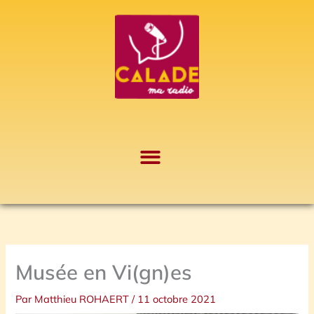
Aller
A
au
r
contenu
c
h
i
v
e
s
Musée en Vi(gn)es
Par
Matthieu ROHAERT
/
11 octobre 2021