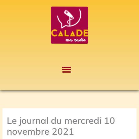
Aller
A
au
r
contenu
c
h
i
v
e
s
Le journal du mercredi 10
novembre 2021