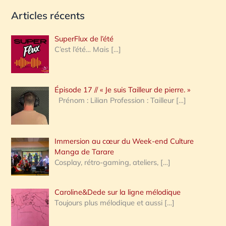
e
Articles récents
c
h
SuperFlux de l’été
e
C’est l’été… Mais
[…]
r
c
Épisode 17 // « Je suis Tailleur de pierre. »
h
Prénom : Lilian Profession : Tailleur
[…]
e
r
Immersion au cœur du Week-end Culture
:
Manga de Tarare
Cosplay, rétro-gaming, ateliers,
[…]
Caroline&Dede sur la ligne mélodique
Toujours plus mélodique et aussi
[…]