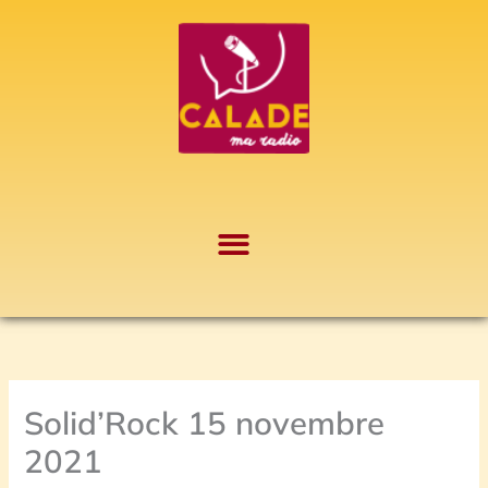
Aller
A
au
r
contenu
c
h
i
v
e
s
Solid’Rock 15 novembre
2021