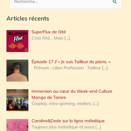
R
e
Articles récents
c
h
SuperFlux de l’été
e
C’est l’été… Mais
[…]
r
c
Épisode 17 // « Je suis Tailleur de pierre. »
h
Prénom : Lilian Profession : Tailleur
[…]
e
r
Immersion au cœur du Week-end Culture
:
Manga de Tarare
Cosplay, rétro-gaming, ateliers,
[…]
Caroline&Dede sur la ligne mélodique
Toujours plus mélodique et aussi
[…]