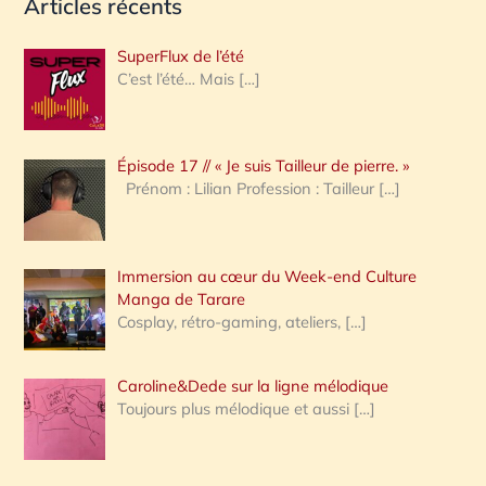
Articles récents
c
h
SuperFlux de l’été
e
C’est l’été… Mais
[…]
r
c
Épisode 17 // « Je suis Tailleur de pierre. »
h
Prénom : Lilian Profession : Tailleur
[…]
e
r
Immersion au cœur du Week-end Culture
:
Manga de Tarare
Cosplay, rétro-gaming, ateliers,
[…]
Caroline&Dede sur la ligne mélodique
Toujours plus mélodique et aussi
[…]