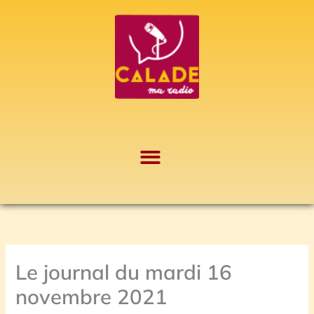
Aller
A
au
r
contenu
c
h
i
v
e
s
Le journal du mardi 16
novembre 2021